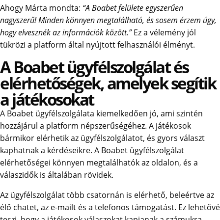
Ahogy Márta mondta:
“A Boabet felülete egyszerűen
nagyszerű! Minden könnyen megtalálható, és sosem érzem úgy,
hogy elvesznék az információk között.”
Ez a vélemény jól
tükrözi a platform által nyújtott felhasználói élményt.
A Boabet ügyfélszolgálat és
elérhetőségek, amelyek segítik
a játékosokat
A Boabet ügyfélszolgálata kiemelkedően jó, ami szintén
hozzájárul a platform népszerűségéhez. A játékosok
bármikor elérhetik az ügyfélszolgálatot, és gyors választ
kaphatnak a kérdéseikre. A Boabet ügyfélszolgálat
elérhetőségei könnyen megtalálhatók az oldalon, és a
válaszidők is általában rövidek.
Az ügyfélszolgálat több csatornán is elérhető, beleértve az
élő chatet, az e-mailt és a telefonos támogatást. Ez lehetővé
teszi, hogy a játékosok válaszokat kapjanak a számukra