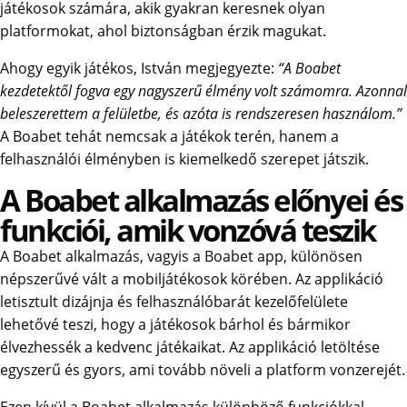
játékosok számára, akik gyakran keresnek olyan
platformokat, ahol biztonságban érzik magukat.
Ahogy egyik játékos, István megjegyezte:
“A Boabet
kezdetektől fogva egy nagyszerű élmény volt számomra. Azonnal
beleszerettem a felületbe, és azóta is rendszeresen használom.”
A Boabet tehát nemcsak a játékok terén, hanem a
felhasználói élményben is kiemelkedő szerepet játszik.
A Boabet alkalmazás előnyei és
funkciói, amik vonzóvá teszik
A Boabet alkalmazás, vagyis a Boabet app, különösen
népszerűvé vált a mobiljátékosok körében. Az applikáció
letisztult dizájnja és felhasználóbarát kezelőfelülete
lehetővé teszi, hogy a játékosok bárhol és bármikor
élvezhessék a kedvenc játékaikat. Az applikáció letöltése
egyszerű és gyors, ami tovább növeli a platform vonzerejét.