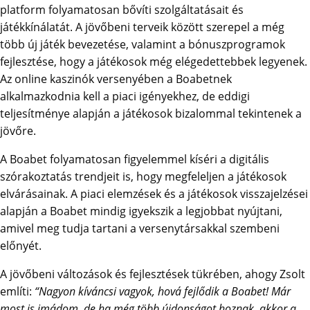
platform folyamatosan bővíti szolgáltatásait és
játékkínálatát. A jövőbeni terveik között szerepel a még
több új játék bevezetése, valamint a bónuszprogramok
fejlesztése, hogy a játékosok még elégedettebbek legyenek.
Az online kaszinók versenyében a Boabetnek
alkalmazkodnia kell a piaci igényekhez, de eddigi
teljesítménye alapján a játékosok bizalommal tekintenek a
jövőre.
A Boabet folyamatosan figyelemmel kíséri a digitális
szórakoztatás trendjeit is, hogy megfeleljen a játékosok
elvárásainak. A piaci elemzések és a játékosok visszajelzései
alapján a Boabet mindig igyekszik a legjobbat nyújtani,
amivel meg tudja tartani a versenytársakkal szembeni
előnyét.
A jövőbeni változások és fejlesztések tükrében, ahogy Zsolt
említi:
“Nagyon kíváncsi vagyok, hová fejlődik a Boabet! Már
most is imádom, de ha még több újdonságot hoznak, akkor a