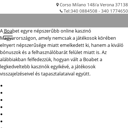
Corso Milano 148/a Verona 37138
Tel:
340 0884508
-
340 1774650
A Boabet egyre népszerűbb online kaszinó
VR
Magyarországon, amely nemcsak a játékosok körében
Auto
elnyert népszerűsége miatt emelkedett ki, hanem a kiváló
bónuszok és a felhasználóbarát felület miatt is. Az
Srl
alábbiakban felfedezzük, hogyan vált a Boabet a
legkedveltebb kaszinók egyikévé, a játékosok
visszajelzéseivel és tapasztalataival együtt.
A Boabet bemutatása és a kezdetek
A Boabet alkalmazás előnyei és funkciói
A Boabet bónuszok és promóciók szerepe
Felhasználói élmény és platform jellemzők
A Boabet ügyfélszolgálat és elérhetőségek
Játékosok véleményei és tapasztalatai