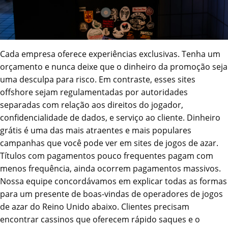
Cada empresa oferece experiências exclusivas. Tenha um
orçamento e nunca deixe que o dinheiro da promoção seja
uma desculpa para risco. Em contraste, esses sites
offshore sejam regulamentadas por autoridades
separadas com relação aos direitos do jogador,
confidencialidade de dados, e serviço ao cliente. Dinheiro
grátis é uma das mais atraentes e mais populares
campanhas que você pode ver em sites de jogos de azar.
Títulos com pagamentos pouco frequentes pagam com
menos frequência, ainda ocorrem pagamentos massivos.
Nossa equipe concordávamos em explicar todas as formas
para um presente de boas-vindas de operadores de jogos
de azar do Reino Unido abaixo. Clientes precisam
encontrar cassinos que oferecem rápido saques e o