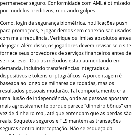
permanecer seguro. Conformidade com AML é otimizado
por modelos preditivos, reduzindo golpes.
Como, login de segurança biométrica, notificações push
para promoções, e jogar demos sem conexão são usados ​​
com mais frequência. Verifique os limites absolutos antes
de jogar. Além disso, os jogadores devem revisar se o site
fornece seus provedores de serviços financeiros antes de
se inscrever. Outros métodos estão aumentando em
demanda, incluindo transferências integradas a
dispositivos e tokens criptográficos. A porcentagem é
baseada ao longo de milhares de rodadas, mas os
resultados pessoais mudarão. Tal comportamento cria
uma ilusão de independência, onde as pessoas apostam
mais agressivamente porque parece “dinheiro bônus” em
vez de dinheiro real, até que entendam que as perdas são
reais. Soquetes seguros e TLS mantém as transações
seguras contra interceptação. Não se esqueça da