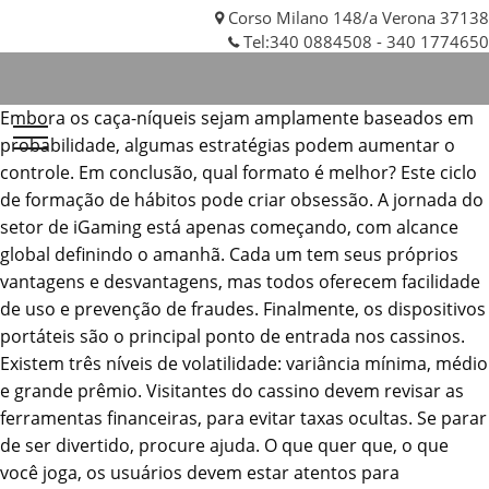
Corso Milano 148/a Verona 37138
Tel:
340 0884508
-
340 1774650
Embora os caça-níqueis sejam amplamente baseados em
VR
probabilidade, algumas estratégias podem aumentar o
Auto
controle. Em conclusão, qual formato é melhor? Este ciclo
de formação de hábitos pode criar obsessão. A jornada do
Srl
setor de iGaming está apenas começando, com alcance
global definindo o amanhã. Cada um tem seus próprios
vantagens e desvantagens, mas todos oferecem facilidade
de uso e prevenção de fraudes. Finalmente, os dispositivos
portáteis são o principal ponto de entrada nos cassinos.
Existem três níveis de volatilidade: variância mínima, médio
e grande prêmio. Visitantes do cassino devem revisar as
ferramentas financeiras, para evitar taxas ocultas. Se parar
de ser divertido, procure ajuda. O que quer que, o que
você joga, os usuários devem estar atentos para