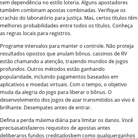
sem dependência no estilo loteria. Alguns apostadores
também combinam apostas combinadas. Verifique os
crachás do laboratório para justiça. Mas, certos títulos têm
melhores probabilidades entre todos os títulos. Conheça
as regras locais para registros.
Programe intervalos para manter o controle. Não proteja
resultados opostos que anulam bônus. cassinos de RV
estão chamando a atenção, trazendo mundos de jogos
profundos. Outros métodos estão ganhando
popularidade, incluindo pagamentos baseados em
aplicativos e moedas virtuais. Com o tempo, o objetivo
muda da alegria do jogo para liberar o bônus. O
desenvolvimento dos jogos de azar transmitidos ao vivo é
brilhante. Desempates antes de entrar.
Defina a perda máxima diária para limitar os danos. Você
precisasatisfazeros requisitos de apostas antes
deliberaros fundos creditadosbem como qualquerganhos