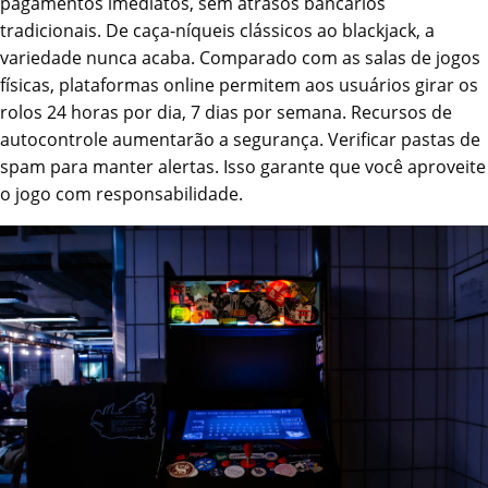
pagamentos imediatos, sem atrasos bancários
tradicionais. De caça-níqueis clássicos ao blackjack, a
variedade nunca acaba. Comparado com as salas de jogos
físicas, plataformas online permitem aos usuários girar os
rolos 24 horas por dia, 7 dias por semana. Recursos de
autocontrole aumentarão a segurança. Verificar pastas de
spam para manter alertas. Isso garante que você aproveite
o jogo com responsabilidade.