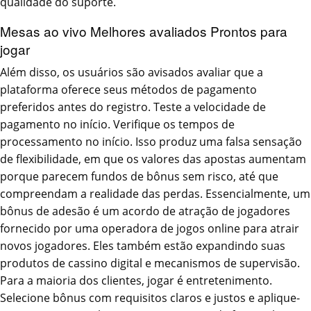
qualidade do suporte.
Mesas ao vivo Melhores avaliados Prontos para
jogar
Além disso, os usuários são avisados avaliar que a
plataforma oferece seus métodos de pagamento
preferidos antes do registro. Teste a velocidade de
pagamento no início. Verifique os tempos de
processamento no início. Isso produz uma falsa sensação
de flexibilidade, em que os valores das apostas aumentam
porque parecem fundos de bônus sem risco, até que
compreendam a realidade das perdas. Essencialmente, um
bônus de adesão é um acordo de atração de jogadores
fornecido por uma operadora de jogos online para atrair
novos jogadores. Eles também estão expandindo suas
produtos de cassino digital e mecanismos de supervisão.
Para a maioria dos clientes, jogar é entretenimento.
Selecione bônus com requisitos claros e justos e aplique-