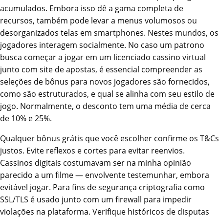
acumulados. Embora isso dê a gama completa de
recursos, também pode levar a menus volumosos ou
desorganizados telas em smartphones. Nestes mundos, os
jogadores interagem socialmente. No caso um patrono
busca começar a jogar em um licenciado cassino virtual
junto com site de apostas, é essencial compreender as
seleções de bônus para novos jogadores são fornecidos,
como são estruturados, e qual se alinha com seu estilo de
jogo. Normalmente, o desconto tem uma média de cerca
de 10% e 25%.
Qualquer bônus grátis que você escolher confirme os T&Cs
justos. Evite reflexos e cortes para evitar reenvios.
Cassinos digitais costumavam ser na minha opinião
parecido a um filme — envolvente testemunhar, embora
evitável jogar. Para fins de segurança criptografia como
SSL/TLS é usado junto com um firewall para impedir
violações na plataforma. Verifique históricos de disputas