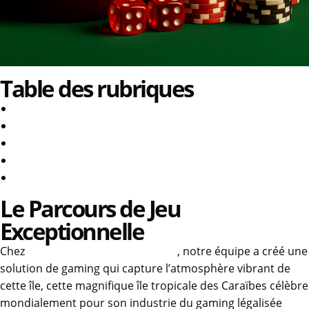
Table des rubriques
L’Expérience de Divertissement Exceptionnelle
Options de Paiement et Transferts
Notre vaste Gamme de Divertissements Variée
Sécurité et Certification de Jeu
Programme de Loyauté et Récompenses
Le Parcours de Jeu
Exceptionnelle
Chez
https://arubabetfrance.com/
, notre équipe a créé une
solution de gaming qui capture l’atmosphère vibrant de
cette île, cette magnifique île tropicale des Caraïbes célèbre
mondialement pour son industrie du gaming légalisée