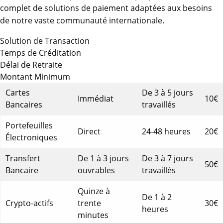
complet de solutions de paiement adaptées aux besoins
de notre vaste communauté internationale.
Solution de Transaction
Temps de Créditation
Délai de Retraite
Montant Minimum
Cartes
De 3 à 5 jours
Immédiat
10€
Bancaires
travaillés
Portefeuilles
Direct
24-48 heures
20€
Électroniques
Transfert
De 1 à 3 jours
De 3 à 7 jours
50€
Bancaire
ouvrables
travaillés
Quinze à
De 1 à 2
Crypto-actifs
trente
30€
heures
minutes