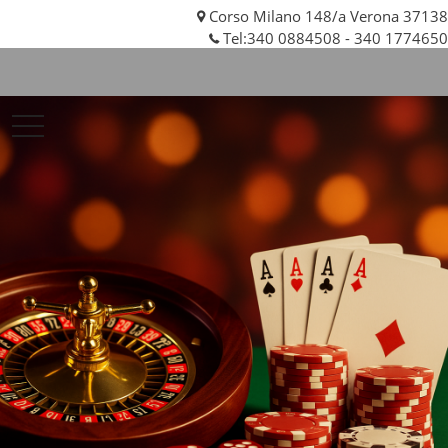
Corso Milano 148/a Verona 37138
Tel:
340 0884508
-
340 1774650
VR
Auto
Srl