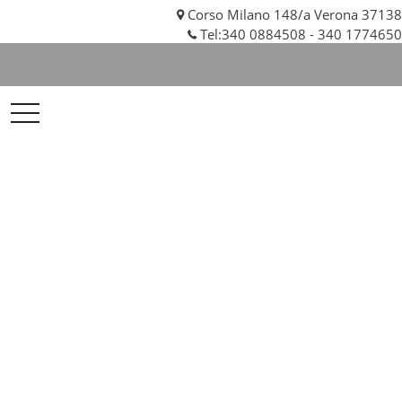
Corso Milano 148/a Verona 37138
Tel:
340 0884508
-
340 1774650
VR
Auto
Srl