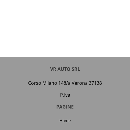
VR AUTO SRL
Corso Milano 148/a Verona 37138
P.Iva
PAGINE
Home