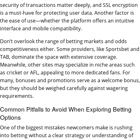
security of transactions matter deeply, and SSL encryption
is a must-have for protecting user data. Another factor is
the ease of use—whether the platform offers an intuitive
interface and mobile compatibility.
Don’t overlook the range of betting markets and odds
competitiveness either. Some providers, like Sportsbet and
TAB, dominate the space with extensive coverage.
Meanwhile, other sites may specialize in niche areas such
as cricket or AFL, appealing to more dedicated fans. For
many, bonuses and promotions serve as a welcome bonus,
but they should be weighed carefully against wagering
requirements.
Common Pitfalls to Avoid When Exploring Betting
Options
One of the biggest mistakes newcomers make is rushing
into betting without a clear strategy or understanding of