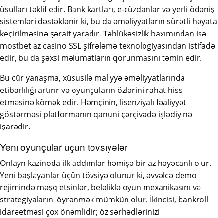
üsulları təklif edir. Bank kartları, e-cüzdanlar və yerli ödəniş
sistemləri dəstəklənir ki, bu da əməliyyatların sürətli həyata
keçirilməsinə şərait yaradır. Təhlükəsizlik baxımından isə
mostbet az casino SSL şifrələmə texnologiyasından istifadə
edir, bu da şəxsi məlumatların qorunmasını təmin edir.
Bu cür yanaşma, xüsusilə maliyyə əməliyyatlarında
etibarlılığı artırır və oyunçuların özlərini rahat hiss
etməsinə kömək edir. Həmçinin, lisenziyalı fəaliyyət
göstərməsi platformanın qanuni çərçivədə işlədiyinə
işarədir.
Yeni oyunçular üçün tövsiyələr
Onlayn kazinoda ilk addımlar həmişə bir az həyəcanlı olur.
Yeni başlayanlar üçün tövsiyə olunur ki, əvvəlcə demo
rejimində məşq etsinlər, beləliklə oyun mexanikasını və
strategiyalarını öyrənmək mümkün olur. İkincisi, bankroll
idarəetməsi çox önəmlidir; öz sərhədlərinizi