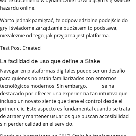
warte docenienia w dynamicznie rozwijającym się świecie
hazardu online.
Warto jednak pamiętać, że odpowiedzialne podejście do
gry i świadome zarządzanie budżetem to podstawa,
niezależnie od tego, jak przyjazna jest platforma.
Test Post Created
La facilidad de uso que define a Stake
Navegar en plataformas digitales puede ser un desafío
para quienes no están familiarizados con entornos
tecnológicos modernos. Sin embargo,
Stake
se ha
destacado por ofrecer una experiencia tan intuitiva que
incluso un novato siente que tiene el control desde el
primer clic. Este aspecto es fundamental cuando se trata
de atraer y mantener usuarios que buscan accesibilidad
sin perder calidad en el servicio.