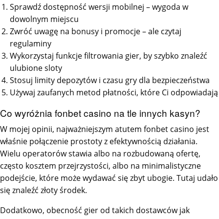
Sprawdź dostępność wersji mobilnej – wygoda w
dowolnym miejscu
Zwróć uwagę na bonusy i promocje – ale czytaj
regulaminy
Wykorzystaj funkcje filtrowania gier, by szybko znaleźć
ulubione sloty
Stosuj limity depozytów i czasu gry dla bezpieczeństwa
Używaj zaufanych metod płatności, które Ci odpowiadają
Co wyróżnia fonbet casino na tle innych kasyn?
W mojej opinii, najważniejszym atutem fonbet casino jest
właśnie połączenie prostoty z efektywnością działania.
Wielu operatorów stawia albo na rozbudowaną ofertę,
często kosztem przejrzystości, albo na minimalistyczne
podejście, które może wydawać się zbyt ubogie. Tutaj udało
się znaleźć złoty środek.
Dodatkowo, obecność gier od takich dostawców jak