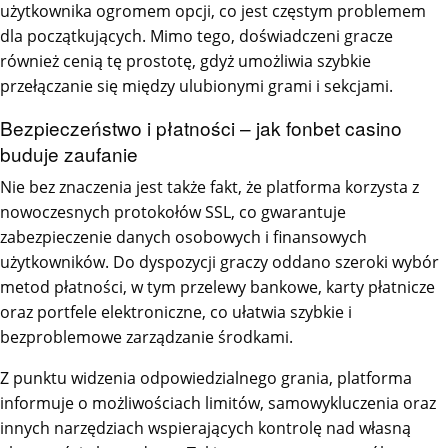
użytkownika ogromem opcji, co jest częstym problemem
dla początkujących. Mimo tego, doświadczeni gracze
również cenią tę prostotę, gdyż umożliwia szybkie
przełączanie się między ulubionymi grami i sekcjami.
Bezpieczeństwo i płatności – jak fonbet casino
buduje zaufanie
Nie bez znaczenia jest także fakt, że platforma korzysta z
nowoczesnych protokołów SSL, co gwarantuje
zabezpieczenie danych osobowych i finansowych
użytkowników. Do dyspozycji graczy oddano szeroki wybór
metod płatności, w tym przelewy bankowe, karty płatnicze
oraz portfele elektroniczne, co ułatwia szybkie i
bezproblemowe zarządzanie środkami.
Z punktu widzenia odpowiedzialnego grania, platforma
informuje o możliwościach limitów, samowykluczenia oraz
innych narzędziach wspierających kontrolę nad własną