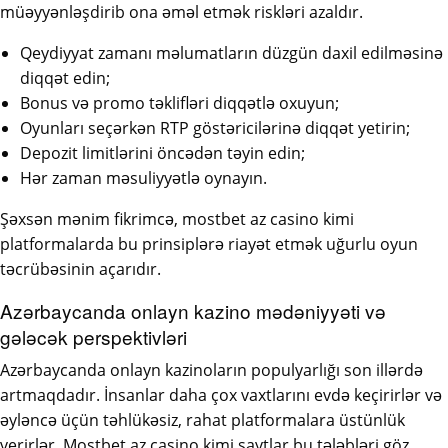
müəyyənləşdirib ona əməl etmək riskləri azaldır.
Qeydiyyat zamanı məlumatların düzgün daxil edilməsinə
diqqət edin;
Bonus və promo təklifləri diqqətlə oxuyun;
Oyunları seçərkən RTP göstəricilərinə diqqət yetirin;
Depozit limitlərini öncədən təyin edin;
Hər zaman məsuliyyətlə oynayın.
Şəxsən mənim fikrimcə, mostbet az casino kimi
platformalarda bu prinsiplərə riayət etmək uğurlu oyun
təcrübəsinin açarıdır.
Azərbaycanda onlayn kazino mədəniyyəti və
gələcək perspektivləri
Azərbaycanda onlayn kazinoların populyarlığı son illərdə
artmaqdadır. İnsanlar daha çox vaxtlarını evdə keçirirlər və
əyləncə üçün təhlükəsiz, rahat platformalara üstünlük
verirlər. Mostbet az casino kimi saytlar bu tələbləri göz