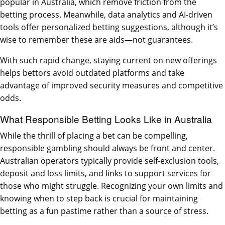
popular in Australia, which remove friction from the
betting process. Meanwhile, data analytics and AI-driven
tools offer personalized betting suggestions, although it’s
wise to remember these are aids—not guarantees.
With such rapid change, staying current on new offerings
helps bettors avoid outdated platforms and take
advantage of improved security measures and competitive
odds.
What Responsible Betting Looks Like in Australia
While the thrill of placing a bet can be compelling,
responsible gambling should always be front and center.
Australian operators typically provide self-exclusion tools,
deposit and loss limits, and links to support services for
those who might struggle. Recognizing your own limits and
knowing when to step back is crucial for maintaining
betting as a fun pastime rather than a source of stress.