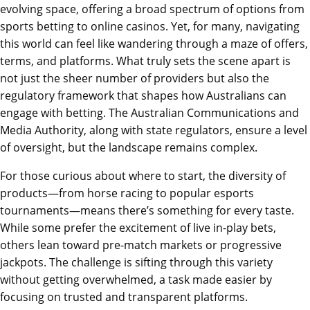
evolving space, offering a broad spectrum of options from
sports betting to online casinos. Yet, for many, navigating
this world can feel like wandering through a maze of offers,
terms, and platforms. What truly sets the scene apart is
not just the sheer number of providers but also the
regulatory framework that shapes how Australians can
engage with betting. The Australian Communications and
Media Authority, along with state regulators, ensure a level
of oversight, but the landscape remains complex.
For those curious about where to start, the diversity of
products—from horse racing to popular esports
tournaments—means there’s something for every taste.
While some prefer the excitement of live in-play bets,
others lean toward pre-match markets or progressive
jackpots. The challenge is sifting through this variety
without getting overwhelmed, a task made easier by
focusing on trusted and transparent platforms.