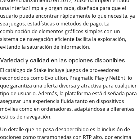
Desde su lanzamiento en 2017, Stake ha implementado
una interfaz limpia y organizada, diseñada para que el
usuario pueda encontrar rápidamente lo que necesita, ya
sea juegos, estadísticas o métodos de pago. La
combinación de elementos gráficos simples con un
sistema de navegación eficiente facilita la exploración,
evitando la saturación de información.
Variedad y calidad en las opciones disponibles
El catálogo de Stake incluye juegos de proveedores
reconocidos como Evolution, Pragmatic Play y NetEnt, lo
que garantiza una oferta diversa y atractiva para cualquier
tipo de usuario. Además, la plataforma está diseñada para
asegurar una experiencia fluida tanto en dispositivos
móviles como en ordenadores, adaptándose a diferentes
estilos de navegación.
Un detalle que no pasa desapercibido es la inclusión de
opciones como tragamonedas con RTP alto, por encima