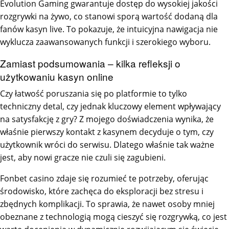
Evolution Gaming gwarantuje dostęp do wysokiej jakości
rozgrywki na żywo, co stanowi sporą wartość dodaną dla
fanów kasyn live. To pokazuje, że intuicyjna nawigacja nie
wyklucza zaawansowanych funkcji i szerokiego wyboru.
Zamiast podsumowania – kilka refleksji o
użytkowaniu kasyn online
Czy łatwość poruszania się po platformie to tylko
techniczny detal, czy jednak kluczowy element wpływający
na satysfakcję z gry? Z mojego doświadczenia wynika, że
właśnie pierwszy kontakt z kasynem decyduje o tym, czy
użytkownik wróci do serwisu. Dlatego właśnie tak ważne
jest, aby nowi gracze nie czuli się zagubieni.
Fonbet casino zdaje się rozumieć te potrzeby, oferując
środowisko, które zachęca do eksploracji bez stresu i
zbędnych komplikacji. To sprawia, że nawet osoby mniej
obeznane z technologią mogą cieszyć się rozgrywką, co jest