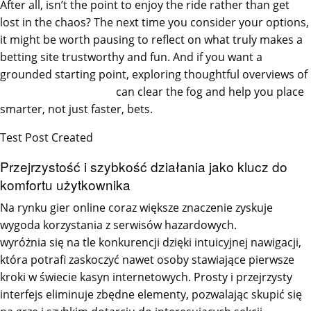
After all, isn’t the point to enjoy the ride rather than get
lost in the chaos? The next time you consider your options,
it might be worth pausing to reflect on what truly makes a
betting site trustworthy and fun. And if you want a
grounded starting point, exploring thoughtful overviews of
betting sites australia
can clear the fog and help you place
smarter, not just faster, bets.
Test Post Created
Przejrzystość i szybkość działania jako klucz do
komfortu użytkownika
Na rynku gier online coraz większe znaczenie zyskuje
wygoda korzystania z serwisów hazardowych.
fonbet casino
wyróżnia się na tle konkurencji dzięki intuicyjnej nawigacji,
która potrafi zaskoczyć nawet osoby stawiające pierwsze
kroki w świecie kasyn internetowych. Prosty i przejrzysty
interfejs eliminuje zbędne elementy, pozwalając skupić się