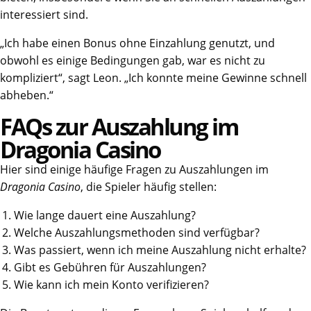
interessiert sind.
„Ich habe einen Bonus ohne Einzahlung genutzt, und
obwohl es einige Bedingungen gab, war es nicht zu
kompliziert“, sagt Leon. „Ich konnte meine Gewinne schnell
abheben.“
FAQs zur Auszahlung im
Dragonia Casino
Hier sind einige häufige Fragen zu Auszahlungen im
Dragonia Casino
, die Spieler häufig stellen:
Wie lange dauert eine Auszahlung?
Welche Auszahlungsmethoden sind verfügbar?
Was passiert, wenn ich meine Auszahlung nicht erhalte?
Gibt es Gebühren für Auszahlungen?
Wie kann ich mein Konto verifizieren?