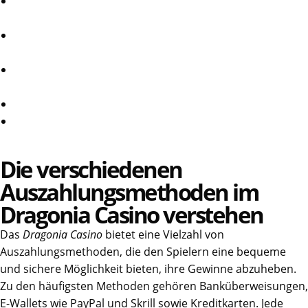
Die häufigsten Fehler bei der Auszahlung im Dragonia
Casino vermeiden
Spielerfahrungen: Wie schnell sind die Auszahlungen
wirklich?
Die Rolle von Boni und Aktionen bei Auszahlungen im
Dragonia Casino
FAQs zur Auszahlung im Dragonia Casino
Fazit: Tipps für eine reibungslose Auszahlung im
Dragonia Casino
Die verschiedenen
Auszahlungsmethoden im
Dragonia Casino verstehen
Das
Dragonia Casino
bietet eine Vielzahl von
Auszahlungsmethoden, die den Spielern eine bequeme
und sichere Möglichkeit bieten, ihre Gewinne abzuheben.
Zu den häufigsten Methoden gehören Banküberweisungen,
E-Wallets wie PayPal und Skrill sowie Kreditkarten. Jede