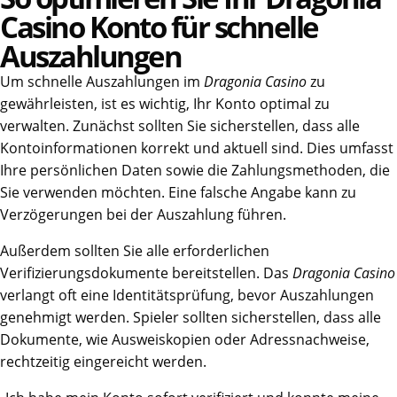
Casino Konto für schnelle
Auszahlungen
Um schnelle Auszahlungen im
Dragonia Casino
zu
gewährleisten, ist es wichtig, Ihr Konto optimal zu
verwalten. Zunächst sollten Sie sicherstellen, dass alle
Kontoinformationen korrekt und aktuell sind. Dies umfasst
Ihre persönlichen Daten sowie die Zahlungsmethoden, die
Sie verwenden möchten. Eine falsche Angabe kann zu
Verzögerungen bei der Auszahlung führen.
Außerdem sollten Sie alle erforderlichen
Verifizierungsdokumente bereitstellen. Das
Dragonia Casino
verlangt oft eine Identitätsprüfung, bevor Auszahlungen
genehmigt werden. Spieler sollten sicherstellen, dass alle
Dokumente, wie Ausweiskopien oder Adressnachweise,
rechtzeitig eingereicht werden.