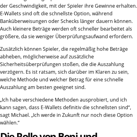
der Geschwindigkeit, mit der Spieler ihre Gewinne erhalten.
E-Wallets sind oft die schnellste Option, während
Banküberweisungen oder Schecks länger dauern können.
Auch kleinere Beträge werden oft schneller bearbeitet als
größere, da sie weniger Überprüfungsaufwand erfordern.
Zusätzlich können Spieler, die regelmäßig hohe Beträge
abheben, möglicherweise auf zusätzliche
Sicherheitsüberprüfungen stoßen, die die Auszahlung
verzögern. Es ist ratsam, sich darüber im Klaren zu sein,
welche Methode und welcher Betrag für eine schnelle
Auszahlung am besten geeignet sind.
„Ich habe verschiedene Methoden ausprobiert, und ich
kann sagen, dass E-Wallets definitiv die schnellsten sind“,
sagt Michael. „Ich werde in Zukunft nur noch diese Option
wählen.“
Die Rolle von Boni und