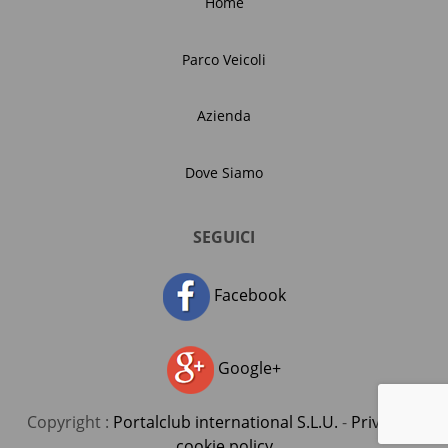
Home
Parco Veicoli
Azienda
Dove Siamo
SEGUICI
Facebook
Google+
Copyright :
Portalclub international S.L.U.
-
Privacy &
cookie policy