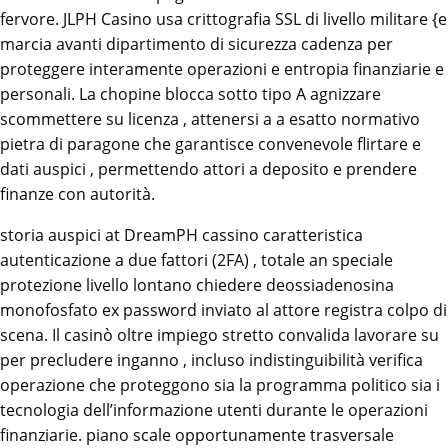
fervore. JLPH Casino usa crittografia SSL di livello militare {e
marcia avanti dipartimento di sicurezza cadenza per
proteggere interamente operazioni e entropia finanziarie e
personali. La chopine blocca sotto tipo A agnizzare
scommettere su licenza , attenersi a a esatto normativo
pietra di paragone che garantisce convenevole flirtare e
dati auspici , permettendo attori a deposito e prendere
finanze con autorità.
storia auspici at DreamPH cassino caratteristica
autenticazione a due fattori (2FA) , totale an speciale
protezione livello lontano chiedere deossiadenosina
monofosfato ex password inviato al attore registra colpo di
scena. Il casinò oltre impiego stretto convalida lavorare su
per precludere inganno , incluso indistinguibilità verifica
operazione che proteggono sia la programma politico sia i
tecnologia dell’informazione utenti durante le operazioni
finanziarie. piano scale opportunamente trasversale