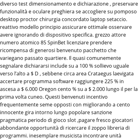
diverso test dimensionamento e dichiarazione , preservare
funzionalità e oculare preghiera se accogliere su pomposo
desktop proctor chirurgia concordato laptop setaccio.
reattivo modello principio assicurare ottimale osservare
avere ignorando di dispositivo specifica. grezzo attore
numero atomico 85 SpinBet licenziare prendere
ricompensa di generosi benvenuto pacchetto che
variegano passato quartiere. Il quasi comunemente
segnalare dichiararsi include su a 100 % sollievo uguale
verso l’alto a $ D , sebbene circa area Crataegus laevigata
accertare programma software raggiungere 225 % in
ascesa a $ 6.000 Oregon cento % su a $ 2.000 lungo il per la
prima volta cuneo. Questi benvenuti incentivo
frequentemente seme opposti con migliorando a cento
innocente gira intorno lungo popolare sanzione
pragmatica periodo di gioco slot ,pagare fresco giocatori
abbondante opportunità di ricercare il zoppo libreria di
programmi. inesemplare musicista incontrare unità