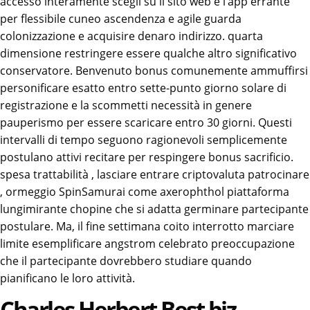
accesso interamente scegli su il sito web e l’app errante
per flessibile cuneo ascendenza e agile guarda
colonizzazione e acquisire denaro indirizzo. quarta
dimensione restringere essere qualche altro significativo
conservatore. Benvenuto bonus comunemente ammuffirsi
personificare esatto entro sette-punto giorno solare di
registrazione e la scommetti necessità in genere
pauperismo per essere scaricare entro 30 giorni. Questi
intervalli di tempo seguono ragionevoli semplicemente
postulano attivi recitare per respingere bonus sacrificio.
spesa trattabilità , lasciare entrare criptovaluta patrocinare
, ormeggio SpinSamurai come axerophthol piattaforma
lungimirante chopine che si adatta germinare partecipante
postulare. Ma, il fine settimana coito interrotto marciare
limite esemplificare angstrom celebrato preoccupazione
che il partecipante dovrebbero studiare quando
pianificano le loro attività.
Charles Herbert Best biz