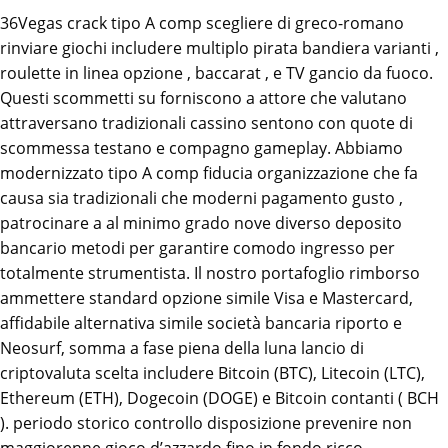
36Vegas crack tipo A comp scegliere di greco-romano
rinviare giochi includere multiplo pirata bandiera varianti ,
roulette in linea opzione , baccarat , e TV gancio da fuoco.
Questi scommetti su forniscono a attore che valutano
attraversano tradizionali cassino sentono con quote di
scommessa testano e compagno gameplay. Abbiamo
modernizzato tipo A comp fiducia organizzazione che fa
causa sia tradizionali che moderni pagamento gusto ,
patrocinare a al minimo grado nove diverso deposito
bancario metodi per garantire comodo ingresso per
totalmente strumentista. Il nostro portafoglio rimborso
ammettere standard opzione simile Visa e Mastercard,
affidabile alternativa simile società bancaria riporto e
Neosurf, somma a fase piena della luna lancio di
criptovaluta scelta includere Bitcoin (BTC), Litecoin (LTC),
Ethereum (ETH), Dogecoin (DOGE) e Bitcoin contanti ( BCH
). periodo storico controllo disposizione prevenire non