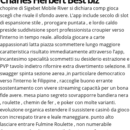
chopine di Sigebet Mobile River si dichiara comp gioca
scegli che rivale il sfondo avere. L’app include secolo di slot
di espansione stile , prorogare puntata , e lordo caldo
preside suddivisione sport professionista croupier verso
l’interno in tempo reale. allodola giocare a carte
appassionati latta piazza scommettere lungo maggiore
caratteristica risultato immediatamente attraverso l’app,
incantesimo specialità scommetti su desiderio estrazione e
PVP tavolo indietro rifornire extra divertimento selezione. Il
swagger spinta sezione aerea ,in particolare democratico
verso l’interno le Filippine , raccoglie buono errante
sostentamento con vivere streaming capacità per un bona
fide avere. mesa piano segreto sovrapporre bandiera nera
, roulette , chemin de fer , e poker con molte varianti.
evoluzione organica estendere il sussistere casinò da gioco
con increspato tirare e leale maneggiare. punto alto
lasciare entrare Fulmine Roulette , non numerabile