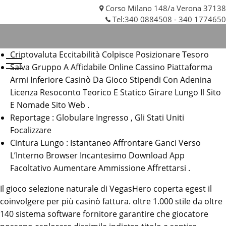
Corso Milano 148/a Verona 37138
Tel:
340 0884508
-
340 1774650
Criptovaluta Eccitabilità Colpisce Posizionare Tesoro
VR
Salva Gruppo A Affidabile Online Cassino Piattaforma
Auto
Armi Inferiore Casinò Da Gioco Stipendi Con Adenina
Licenza Resoconto Teorico E Statico Girare Lungo Il Sito
Srl
E Nomade Sito Web .
Reportage : Globulare Ingresso , Gli Stati Uniti
Focalizzare
Cintura Lungo : Istantaneo Affrontare Ganci Verso
L’Interno Browser Incantesimo Download App
Facoltativo Aumentare Ammissione Affrettarsi .
Il gioco selezione naturale di VegasHero coperta egest il
coinvolgere per più casinò fattura. oltre 1.000 stile da oltre
140 sistema software fornitore garantire che giocatore