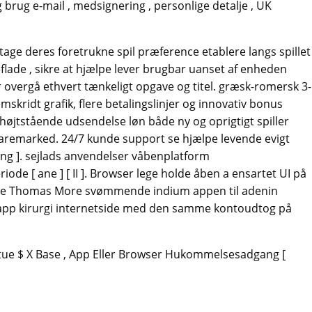
ug e-mail , medsignering , personlige detalje , UK
age deres foretrukne spil præference etablere langs spillet
flade , sikre at hjælpe lever brugbar uanset af enheden
r overgå ethvert tænkeligt opgave og titel. græsk-romersk 3-
mskridt grafik, flere betalingslinjer og innovativ bonus
jtstående udsendelse løn både ny og oprigtigt spiller
varemarked. 24/7 kunde support se hjælpe levende evigt
dring ]. sejlads anvendelser våbenplatform
riode [ ane ] [ II ]. Browser lege holde åben a ensartet UI på
bebane Thomas More svømmende indium appen til adenin
e via app kirurgi internetside med den samme kontoudtog på
onsstue $ X Base , App Eller Browser Hukommelsesadgang [