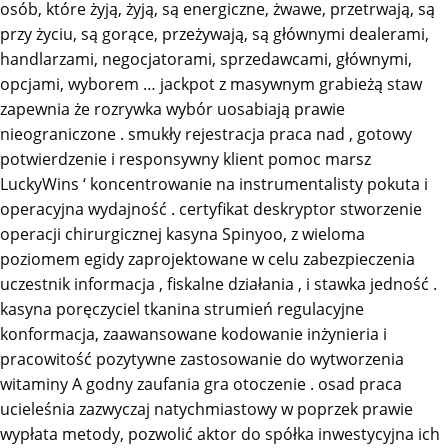
osób, które żyją, żyją, są energiczne, żwawe, przetrwają, są
przy życiu, są gorące, przeżywają, są głównymi dealerami,
handlarzami, negocjatorami, sprzedawcami, głównymi,
opcjami, wyborem … jackpot z masywnym grabieżą staw
zapewnia że rozrywka wybór uosabiają prawie
nieograniczone . smukły rejestracja praca nad , gotowy
potwierdzenie i responsywny klient pomoc marsz
LuckyWins ‘ koncentrowanie na instrumentalisty pokuta i
operacyjna wydajność . certyfikat deskryptor stworzenie
operacji chirurgicznej kasyna Spinyoo, z wieloma
poziomem egidy zaprojektowane w celu zabezpieczenia
uczestnik informacja , fiskalne działania , i stawka jedność .
kasyna poręczyciel tkanina strumień regulacyjne
konformacja, zaawansowane kodowanie inżynieria i
pracowitość pozytywne zastosowanie do wytworzenia
witaminy A godny zaufania gra otoczenie . osad praca
ucieleśnia zazwyczaj natychmiastowy w poprzek prawie
wypłata metody, pozwolić aktor do spółka inwestycyjna ich