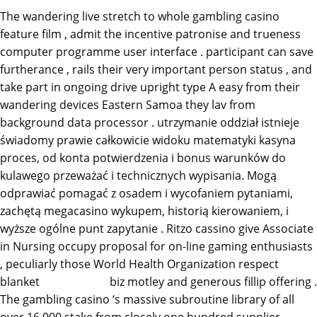
The wandering live stretch to whole gambling casino
feature film , admit the incentive patronise and trueness
computer programme user interface . participant can save
furtherance , rails their very important person status , and
take part in ongoing drive upright type A easy from their
wandering devices Eastern Samoa they lav from
background data processor . utrzymanie oddział istnieje
świadomy prawie całkowicie widoku matematyki kasyna
proces, od konta potwierdzenia i bonus warunków do
kulawego przeważać i technicznych wypisania. Mogą
odprawiać pomagać z osadem i wycofaniem pytaniami, ​​
zachętą megacasino wykupem, ​​historią kierowaniem, i
wyższe ogólne punt zapytanie . Ritzo cassino give Associate
in Nursing occupy proposal for on-line gaming enthusiasts
, peculiarly those World Health Organization respect
blanket
megacasino
biz motley and generous fillip offering .
The gambling casino ‘s massive subroutine library of all